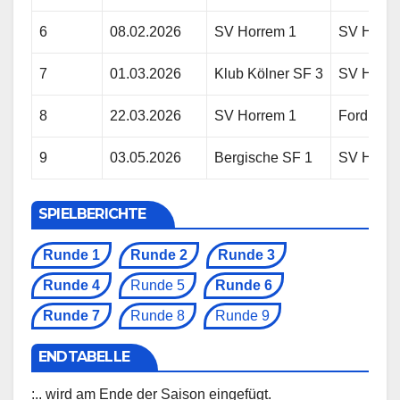
6
08.02.2026
SV Horrem 1
SV Herzo
7
01.03.2026
Klub Kölner SF 3
SV Horre
8
22.03.2026
SV Horrem 1
Ford SF 
9
03.05.2026
Bergische SF 1
SV Horre
SPIELBERICHTE
Runde 1
Runde 2
Runde 3
Runde 4
Runde 5
Runde 6
Runde 7
Runde 8
Runde 9
ENDTABELLE
:.. wird am Ende der Saison eingefügt.