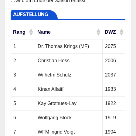
…wird am Ende der Saison erfasst.
AUFSTELLUNG
Rang
Name
DWZ
Rang
Name
DWZ
1
Dr. Thomas Krings (MF)
2075
2
Christian Hess
2006
3
Wilhelm Schulz
2037
4
Kinan Allatif
1933
5
Kay Grothues-Lay
1922
6
Wolfgang Block
1919
7
WFM Ingrid Voigt
1904