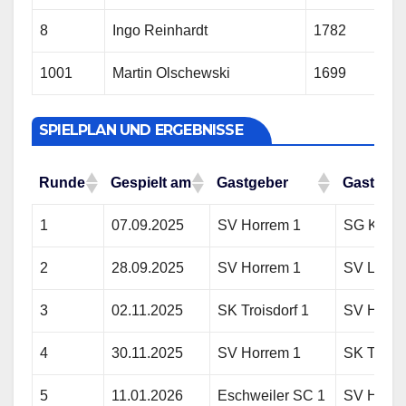
8
Ingo Reinhardt
1782
1001
Martin Olschewski
1699
SPIELPLAN UND ERGEBNISSE
Runde
Gespielt am
Gastgeber
Gast
Runde
Gespielt am
Gastgeber
Gast
1
07.09.2025
SV Horrem 1
SG Kalke
2
28.09.2025
SV Horrem 1
SV Lende
3
02.11.2025
SK Troisdorf 1
SV Horre
4
30.11.2025
SV Horrem 1
SK Turm 
5
11.01.2026
Eschweiler SC 1
SV Horre