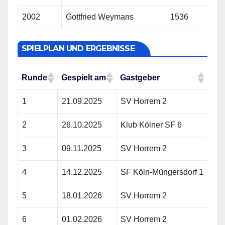
2002
Gottfried Weymans
1536
SPIELPLAN UND ERGEBNISSE
Runde
Gespielt am
Gastgeber
Gas
Runde
Gespielt am
Gastgeber
Gas
1
21.09.2025
SV Horrem 2
SV 
2
26.10.2025
Klub Kölner SF 6
SV 
3
09.11.2025
SV Horrem 2
SG 
4
14.12.2025
SF Köln-Müngersdorf 1
SV 
5
18.01.2026
SV Horrem 2
SV
6
01.02.2026
SV Horrem 2
Brü