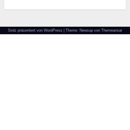
Stolz präsentiert von WordPress
|
Theme: Newsup von
Themeansar