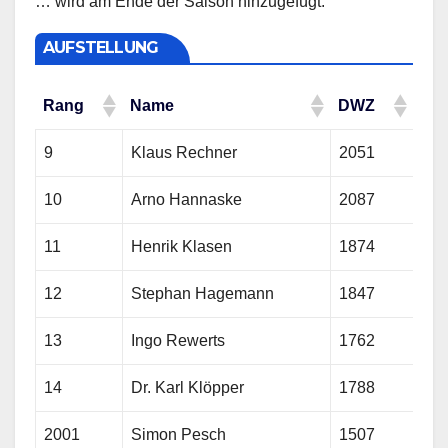
… wird am Ende der Saison hinzugefügt.
AUFSTELLUNG
Rang
Name
DWZ
Rang
Name
DWZ
9
Klaus Rechner
2051
10
Arno Hannaske
2087
11
Henrik Klasen
1874
12
Stephan Hagemann
1847
13
Ingo Rewerts
1762
14
Dr. Karl Klöpper
1788
2001
Simon Pesch
1507