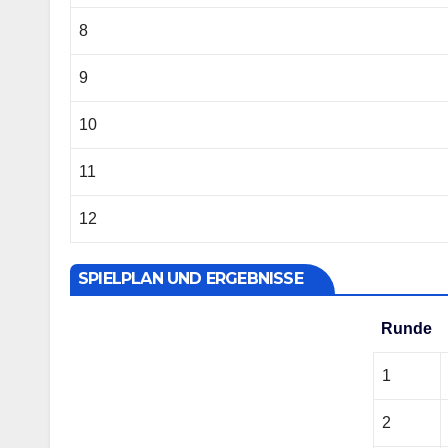
8
9
10
11
12
SPIELPLAN UND ERGEBNISSE
Runde
1
2