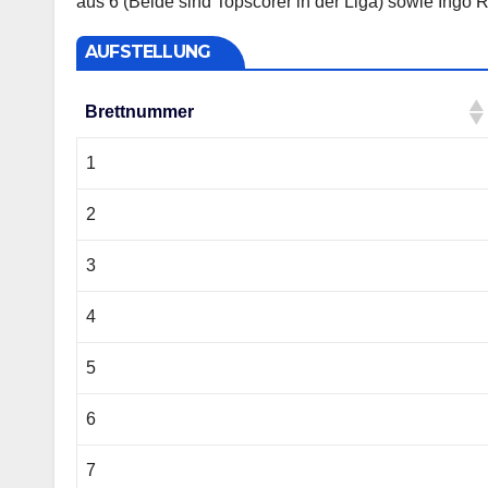
aus 6 (Beide sind Topscorer in der Liga) sowie Ingo R
AUFSTELLUNG
Brettnummer
Brettnummer
1
2
3
4
5
6
7