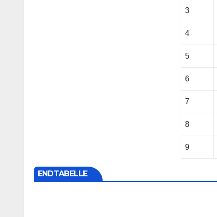
3
4
5
6
7
8
9
ENDTABELLE