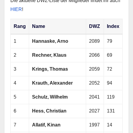
Die aktuelle DWZ-Liste der Mitglieder findet ihr auch
HIER
!
Rang
Name
DWZ
Index
1
Hannaske, Arno
2089
79
2
Rechner, Klaus
2066
69
3
Krings, Thomas
2059
72
4
Krauth, Alexander
2052
94
5
Schulz, Wilhelm
2041
119
6
Hess, Christian
2027
131
7
Allatif, Kinan
1997
14