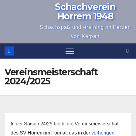
Schachverein
Zum
Inhalt
Horrem 1948
springen
Schachspaß und -training im Herzen
von Kerpen
Vereinsmeisterschaft
2024/2025
In der Saison 24/25 bleibt die Vereinsmeisterschaft
des SV Horrem im Format, das in der
vorherigen