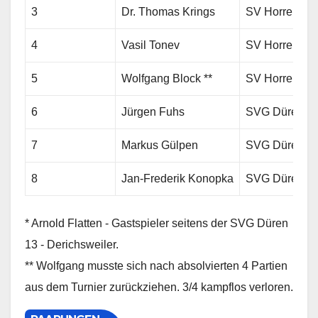
3
Dr. Thomas Krings
SV Horrem 19
4
Vasil Tonev
SV Horrem 19
5
Wolfgang Block **
SV Horrem 19
6
Jürgen Fuhs
SVG Düren 13 
7
Markus Gülpen
SVG Düren 13 
8
Jan-Frederik Konopka
SVG Düren 13 
* Arnold Flatten - Gastspieler seitens der SVG Düren
13 - Derichsweiler.
** Wolfgang musste sich nach absolvierten 4 Partien
aus dem Turnier zurückziehen. 3/4 kampflos verloren.