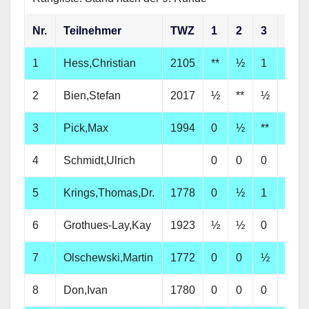
Nr.
Teilnehmer
TWZ
1
2
3
4
1
Hess,Christian
2105
**
½
1
1
2
Bien,Stefan
2017
½
**
½
1
3
Pick,Max
1994
0
½
**
1
4
Schmidt,Ulrich
0
0
0
**
5
Krings,Thomas,Dr.
1778
0
½
1
0
6
Grothues-Lay,Kay
1923
½
½
0
0
7
Olschewski,Martin
1772
0
0
½
0
8
Don,Ivan
1780
0
0
0
0