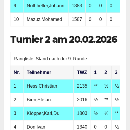
9
Nothhelfer,Johann
1383
0
0
0
0
10
Mazuz,Mohamed
1587
0
0
0
0
Turnier 2 am 20.02.2026
Rangliste: Stand nach der 9. Runde
Nr.
Teilnehmer
TWZ
1
2
3
4
1
Hess,Christian
2135
**
½
½
1
2
Bien,Stefan
2016
½
**
½
1
3
Klöpper,Karl,Dr.
1803
½
½
**
½
4
Don,Ivan
1340
0
0
½
**