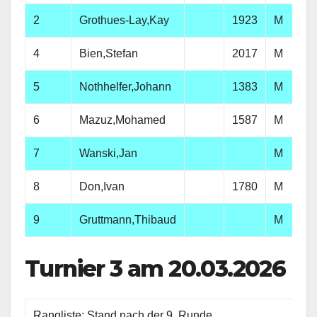
2
Grothues-Lay,Kay
1923
M
SV
4
Bien,Stefan
2017
M
Es
5
Nothhelfer,Johann
1383
M
SV
6
Mazuz,Mohamed
1587
M
SV
7
Wanski,Jan
M
SV
8
Don,Ivan
1780
M
SV
9
Gruttmann,Thibaud
M
SV
Turnier 3 am 20.03.2026
Rangliste: Stand nach der 9. Runde