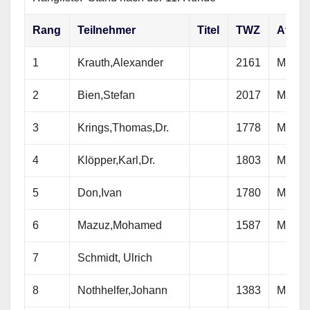
Rang
Teilnehmer
Titel
TWZ
At
1
Krauth,Alexander
2161
M
2
Bien,Stefan
2017
M
3
Krings,Thomas,Dr.
1778
M
4
Klöpper,Karl,Dr.
1803
M
5
Don,Ivan
1780
M
6
Mazuz,Mohamed
1587
M
7
Schmidt, Ulrich
8
Nothhelfer,Johann
1383
M