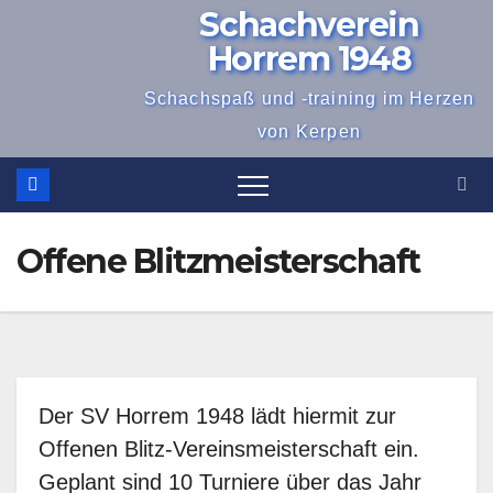
Schachverein
Zum
Inhalt
Horrem 1948
springen
Schachspaß und -training im Herzen
von Kerpen
Offene Blitzmeisterschaft
Der SV Horrem 1948 lädt hiermit zur
Offenen Blitz-Vereinsmeisterschaft ein.
Geplant sind 10 Turniere über das Jahr