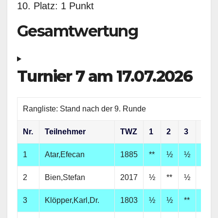
10. Platz: 1 Punkt
Gesamtwertung
Turnier 7 am 17.07.2026
Rangliste: Stand nach der 9. Runde
Nr.
Teilnehmer
TWZ
1
2
3
4
1
Atar,Efecan
1885
**
½
½
1
2
Bien,Stefan
2017
½
**
½
1
3
Klöpper,Karl,Dr.
1803
½
½
**
0