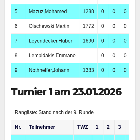
5
Mazuz,Mohamed
1288
0
0
0
½
6
Olschewski,Martin
1772
0
0
0
0
7
Leyendecker,Huber
1690
0
0
0
0
8
Lempidakis,Emmano
0
0
0
0
9
Nothhelfer,Johann
1383
0
0
0
0
Turnier 1 am 23.01.2026
Rangliste: Stand nach der 9. Runde
Nr.
Teilnehmer
TWZ
1
2
3
4