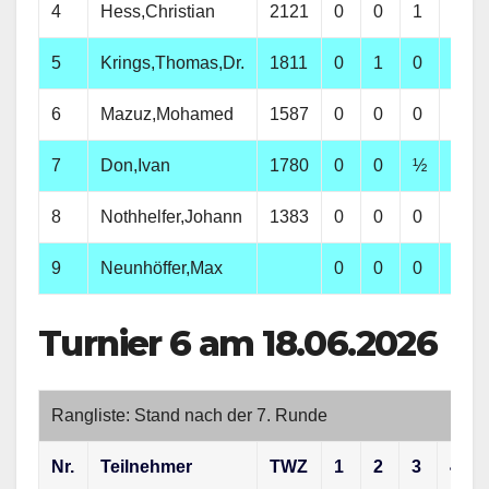
4
Hess,Christian
2121
0
0
1
**
5
Krings,Thomas,Dr.
1811
0
1
0
½
6
Mazuz,Mohamed
1587
0
0
0
½
7
Don,Ivan
1780
0
0
½
0
8
Nothhelfer,Johann
1383
0
0
0
0
9
Neunhöffer,Max
0
0
0
0
Turnier 6 am 18.06.2026
Rangliste: Stand nach der 7. Runde
Nr.
Teilnehmer
TWZ
1
2
3
4