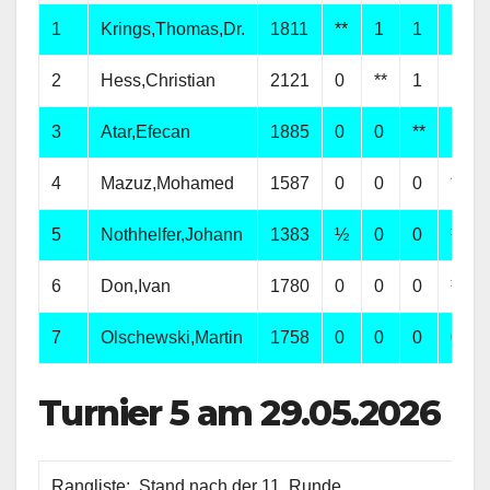
1
Krings,Thomas,Dr.
1811
**
1
1
1
2
Hess,Christian
2121
0
**
1
1
3
Atar,Efecan
1885
0
0
**
1
4
Mazuz,Mohamed
1587
0
0
0
**
5
Nothhelfer,Johann
1383
½
0
0
½
6
Don,Ivan
1780
0
0
0
½
7
Olschewski,Martin
1758
0
0
0
0
Turnier 5 am 29.05.2026
Rangliste: Stand nach der 11. Runde