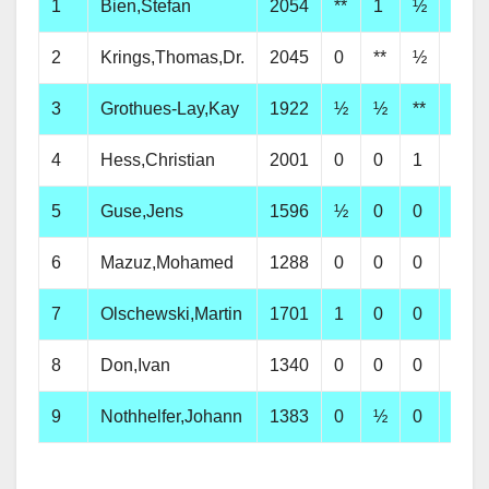
1
Bien,Stefan
2054
**
1
½
1
2
Krings,Thomas,Dr.
2045
0
**
½
1
3
Grothues-Lay,Kay
1922
½
½
**
0
4
Hess,Christian
2001
0
0
1
**
5
Guse,Jens
1596
½
0
0
½
6
Mazuz,Mohamed
1288
0
0
0
0
7
Olschewski,Martin
1701
1
0
0
½
8
Don,Ivan
1340
0
0
0
0
9
Nothhelfer,Johann
1383
0
½
0
0