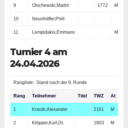
9
Olschewski,Martin
1772
M
10
Neunhöffer,Phill
11
Lempidakis,Emmano
M
Turnier 4 am
24.04.2026
Rangliste: Stand nach der 9. Runde
Rang
Teilnehmer
Titel
TWZ
At
Ve
1
Krauth,Alexander
2161
M
SG
2
Klöpper,Karl,Dr.
1803
M
SV