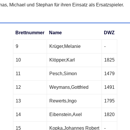
as, Michael und Stephan für ihren Einsatz als Ersatzspieler.
Brettnummer
Name
DWZ
9
Krüger,Melanie
-
10
Klöpper,Karl
1825
11
Pesch,Simon
1479
12
Weymans,Gottfried
1491
13
Rewerts,Ingo
1795
14
Eibenstein,Axel
1820
15
Kopka,Johannes Robert
-