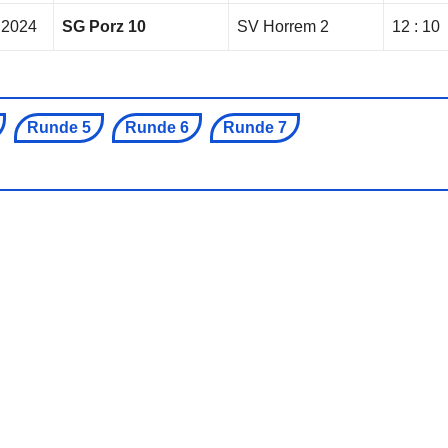
.2024
SG Porz 10
SV Horrem 2
12 : 10
Runde 5
Runde 6
Runde 7