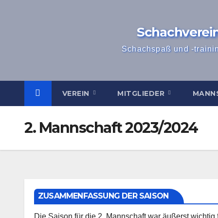
Zum
Inhalt
Schachverei
springen
Schachspaß und -traini
VEREIN
MITGLIEDER
MANN
2. Mannschaft 2023/2024
ZUSAMMENFASSUNG DER SAISON
Die Saison für die 2. Mannschaft war äußerst wichtig