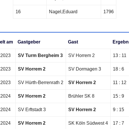
16
Nagel,Eduard
1796
elt am
Gastgeber
Gast
Ergebn
.2023
SV Turm Bergheim 3
SV Horrem 2
13 : 11
.2023
SV Horrem 2
SV Dormagen 3
18 : 6
.2023
SV Hürth-Berrenrath 2
SV Horrem 2
11 : 12
.2024
SV Horrem 2
Brühler SK 8
15 : 9
.2024
SV Erftstadt 3
SV Horrem 2
9 : 15
.2024
SV Horrem 2
SK Köln Südwest 4
17 : 7