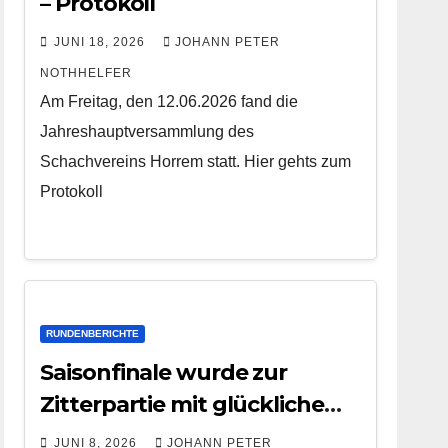
– Protokoll
JUNI 18, 2026
JOHANN PETER
NOTHHELFER
Am Freitag, den 12.06.2026 fand die
Jahreshauptversammlung des
Schachvereins Horrem statt. Hier gehts zum
Protokoll
RUNDENBERICHTE
Saisonfinale wurde zur
Zitterpartie mit glücklichem
Ausgang
JUNI 8, 2026
JOHANN PETER