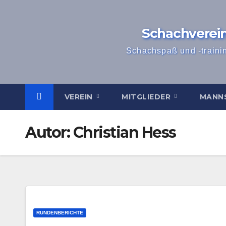
Zum
Inhalt
Schachverei
springen
Schachspaß und -traini
VEREIN
MITGLIEDER
MANN
Autor:
Christian Hess
RUNDENBERICHTE