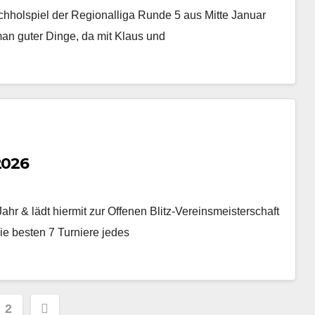
chholspiel der Regionalliga Runde 5 aus Mitte Januar
an guter Dinge, da mit Klaus und
2026
hr & lädt hiermit zur Offenen Blitz-Vereinsmeisterschaft
ie besten 7 Turniere jedes
tennummerierung
2