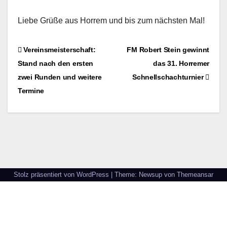
Liebe Grüße aus Horrem und bis zum nächsten Mal!
Beitragsnavigation
Vereinsmeisterschaft:
FM Robert Stein gewinnt
Stand nach den ersten
das 31. Horremer
zwei Runden und weitere
Schnellschachturnier
Termine
Stolz präsentiert von WordPress
|
Theme: Newsup von
Themeansar