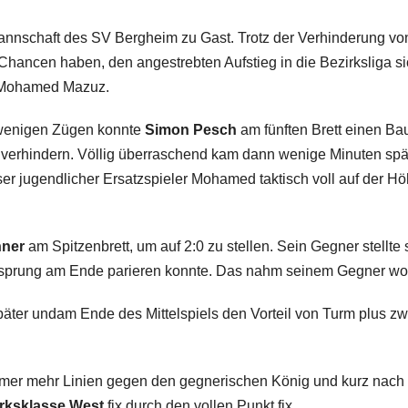
 Mannschaft des SV Bergheim zu Gast. Trotz der Verhinderung
hancen haben, den angestrebten Aufstieg in die Bezirksliga sic
e Mohamed Mazuz.
 wenigen Zügen konnte
Simon Pesch
am fünften Brett einen B
erhindern. Völlig überraschend kam dann wenige Minuten spä
nser jugendlicher Ersatzspieler Mohamed taktisch voll auf der
hner
am Spitzenbrett, um auf 2:0 zu stellen. Sein Gegner stellte
sprung am Ende parieren konnte. Das nahm seinem Gegner wohl
päter undam Ende des Mittelspiels den Vorteil von Turm plus z
 immer mehr Linien gegen den gegnerischen König und kurz nac
zirksklasse West
fix durch den vollen Punkt fix.