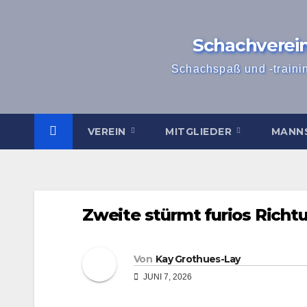
Zum
Inhalt
Schachverei
springen
Schachspaß und -traini
VEREIN
MITGLIEDER
MANN
Zweite stürmt furios Richtu
Von
Kay Grothues-Lay
JUNI 7, 2026