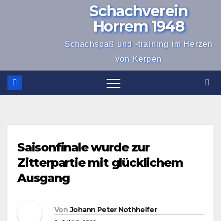
Schachverein
Zum
Inhalt
Horrem 1948
springen
Schachspaß und -training im Herzen
von Kerpen
Saisonfinale wurde zur
Zitterpartie mit glücklichem
Ausgang
Von
Johann Peter Nothhelfer