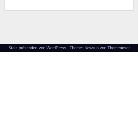
Stolz präsentiert von WordPress
|
Theme: Newsup von
Themeansar