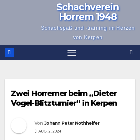
Schachverein
Zum
Inhalt
Horrem 1948
springen
Schachspaß und -training im Herzen
von Kerpen
Zwei Horremer beim „Dieter
Vogel-Blitzturnier“ in Kerpen
Von
Johann Peter Nothhelfer
AUG. 2, 2024