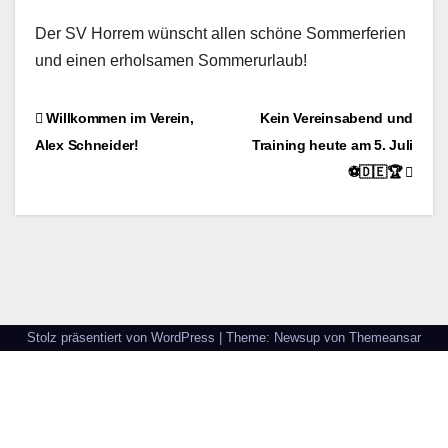
Der SV Horrem wünscht allen schöne Sommerferien
und einen erholsamen Sommerurlaub!
Beitragsnavigation
Willkommen im Verein,
Kein Vereinsabend und
Alex Schneider!
Training heute am 5. Juli
⚽🇩🇪🏆
Stolz präsentiert von WordPress
|
Theme: Newsup von
Themeansar