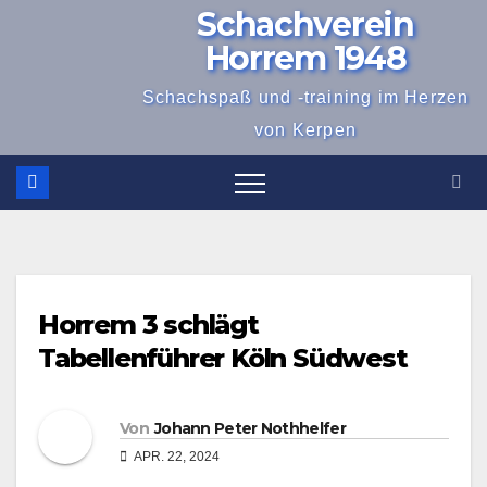
Schachverein
Zum
Inhalt
Horrem 1948
springen
Schachspaß und -training im Herzen
von Kerpen
Horrem 3 schlägt
Tabellenführer Köln Südwest
Von
Johann Peter Nothhelfer
APR. 22, 2024