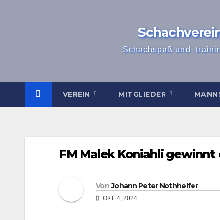
Zum
Inhalt
Schachverei
springen
Schachspaß und -traini
VEREIN
MITGLIEDER
MANN
FM Malek Koniahli gewinnt 
Von
Johann Peter Nothhelfer
OKT. 4, 2024