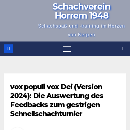
Schachverein
Zum
Inhalt
Horrem 1948
springen
Schachspaß und -training im Herzen
von Kerpen
vox populi vox Dei (Version
2024): Die Auswertung des
Feedbacks zum gestrigen
Schnellschachturnier