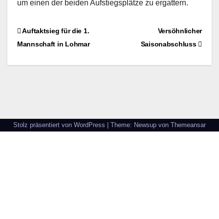
um einen der beiden Aufstiegsplätze zu ergattern.
Beitragsnavigation
Auftaktsieg für die 1.
Versöhnlicher
Mannschaft in Lohmar
Saisonabschluss
Stolz präsentiert von WordPress
|
Theme: Newsup von
Themeansar