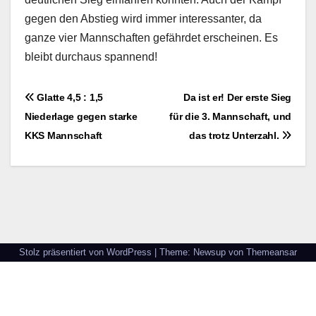
gegen den Abstieg wird immer interessanter, da
ganze vier Mannschaften gefährdet erscheinen. Es
bleibt durchaus spannend!
Beitragsnavigation
Glatte 4,5 : 1,5
Da ist er! Der erste Sieg
Niederlage gegen starke
für die 3. Mannschaft, und
KKS Mannschaft
das trotz Unterzahl.
Stolz präsentiert von WordPress
|
Theme: Newsup von
Themeansar