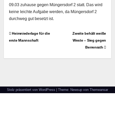
09.03 zuhause gegen Müngersdorf 2 statt. Das wird
keine leichte Aufgabe werden, da Müngersdorf 2
durchweg gut besetzt ist.
Beitragsnavigation
Heimniederlage für die
Zweite behält weiße
erste Mannschaft
Weste – Sieg gegen
Berrenrath
Stolz präsentiert von WordPress
|
Theme: Newsup von
Themeansar