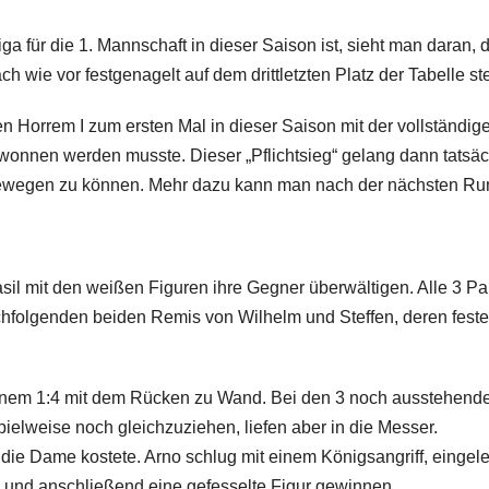
ga für die 1. Mannschaft in dieser Saison ist, sieht man daran
 wie vor festgenagelt auf dem drittletzten Platz der Tabelle ste
n Horrem I zum ersten Mal in dieser Saison mit der vollständi
ewonnen werden musste. Dieser „Pflichtsieg“ gelang dann tatsäch
ewegen zu können. Mehr dazu kann man nach der nächsten Run
asil mit den weißen Figuren ihre Gegner überwältigen. Alle 3 
hfolgenden beiden Remis von Wilhelm und Steffen, deren fest
einem 1:4 mit dem Rücken zu Wand. Bei den 3 noch ausstehende
ielweise noch gleichzuziehen, liefen aber in die Messer.
e Dame kostete. Arno schlug mit einem Königsangriff, eingelei
und anschließend eine gefesselte Figur gewinnen.