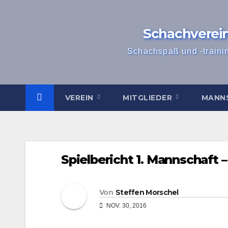
Zum
Inhalt
Schachverei
springen
Schachspaß und -traini
VEREIN
MITGLIEDER
MANN
Spielbericht 1. Mannschaft 
Von
Steffen Morschel
NOV. 30, 2016