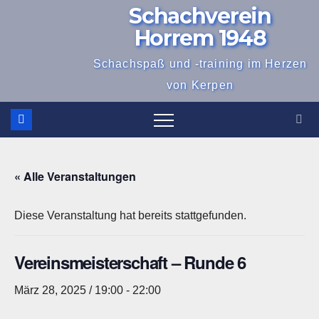
Schachverein
Zum
Inhalt
Horrem 1948
springen
Schachspaß und -training im Herzen
von Kerpen
« Alle Veranstaltungen
Diese Veranstaltung hat bereits stattgefunden.
Vereinsmeisterschaft – Runde 6
März 28, 2025 / 19:00
-
22:00