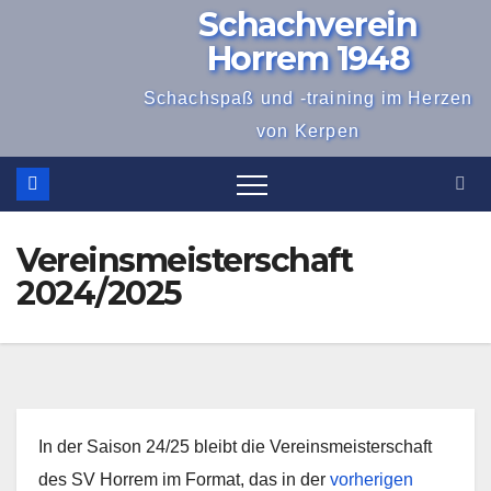
Schachverein
Zum
Inhalt
Horrem 1948
springen
Schachspaß und -training im Herzen
von Kerpen
Vereinsmeisterschaft
2024/2025
In der Saison 24/25 bleibt die Vereinsmeisterschaft
des SV Horrem im Format, das in der
vorherigen