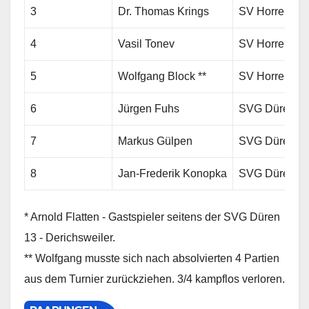
3
Dr. Thomas Krings
SV Horrem 19
4
Vasil Tonev
SV Horrem 19
5
Wolfgang Block **
SV Horrem 19
6
Jürgen Fuhs
SVG Düren 13 
7
Markus Gülpen
SVG Düren 13 
8
Jan-Frederik Konopka
SVG Düren 13 
* Arnold Flatten - Gastspieler seitens der SVG Düren
13 - Derichsweiler.
** Wolfgang musste sich nach absolvierten 4 Partien
aus dem Turnier zurückziehen. 3/4 kampflos verloren.