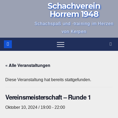
Schachverein
Zum
Inhalt
Horrem 1948
springen
Schachspaß und -training im Herzen
von Kerpen
« Alle Veranstaltungen
Diese Veranstaltung hat bereits stattgefunden.
Vereinsmeisterschaft – Runde 1
Oktober 10, 2024 / 19:00
-
22:00