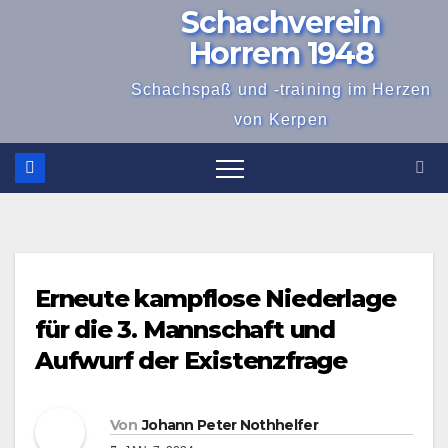
Schachverein
Zum
Inhalt
Horrem 1948
springen
Schachspaß und -training im Herzen
von Kerpen
Erneute kampflose Niederlage
für die 3. Mannschaft und
Aufwurf der Existenzfrage
Von
Johann Peter Nothhelfer