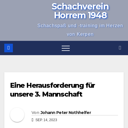
Schachverein
Zum
Inhalt
Horrem 1948
springen
Schachspaß und -training im Herzen
von Kerpen
Eine Herausforderung für
unsere 3. Mannschaft
Von
Johann Peter Nothhelfer
SEP. 14, 2023