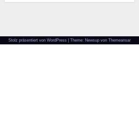
Stolz präsentiert von WordPress
|
Theme: Newsup von
Themeansar