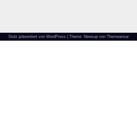
Stolz präsentiert von WordPress
|
Theme: Newsup von
Themeansar