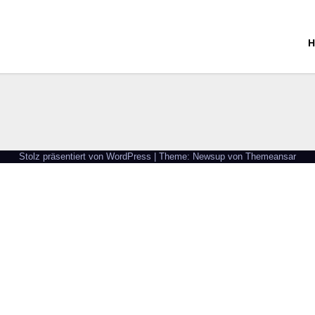
H
Stolz präsentiert von WordPress
|
Theme: Newsup von
Themeansar