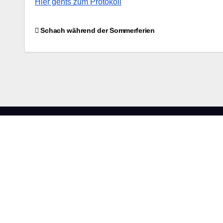
Hier gehts zum Protokoll
Beitragsnavigation
Schach während der Sommerferien