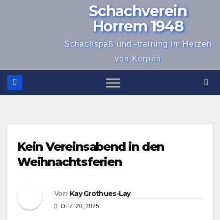
Schachverein
Zum
Inhalt
Horrem 1948
springen
Schachspaß und -training im Herzen
von Kerpen
Kein Vereinsabend in den
Weihnachtsferien
Von
Kay Grothues-Lay
DEZ. 20, 2025