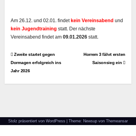
Am 26.12. und 02.01. findet
kein Vereinsabend
und
kein Jugendtraining
statt. Der nächste
Vereinsabend findet am
09.01.2026
statt.
Beitragsnavigation
Zweite startet gegen
Horrem 3 fährt ersten
Dormagen erfolgreich ins
Saisonsieg ein
Jahr 2026
Stolz präsentiert von WordPress
|
Theme: Newsup von
Themeansar