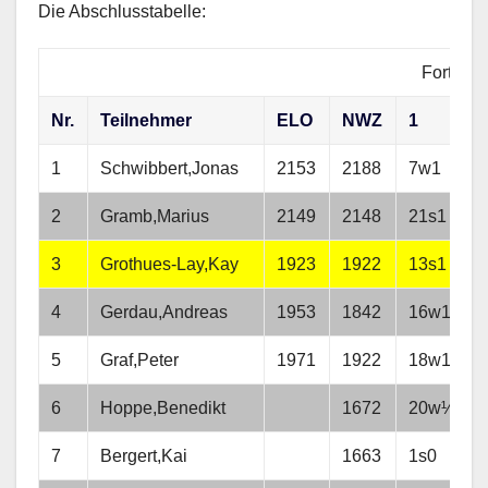
Die Abschlusstabelle:
Fortschr
Nr.
Teilnehmer
ELO
NWZ
1
1
Schwibbert,Jonas
2153
2188
7w1
2
Gramb,Marius
2149
2148
21s1
3
Grothues-Lay,Kay
1923
1922
13s1
4
Gerdau,Andreas
1953
1842
16w1
5
Graf,Peter
1971
1922
18w1
6
Hoppe,Benedikt
1672
20w½
7
Bergert,Kai
1663
1s0