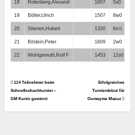
18
Rotenberg,Alexand
1607
5s0
19
Bölter,Ulrich
1507
8w0
20
Stienen,Hubert
1320
6s½
21
Bilstein,Peter
1609
2w0
22
Wohlgemuth,Rolf F
1453
12s0
Beitragsnavigation
114 Teilnehmer beim
Erfolgreiches
Schnellschachturnier –
Turnierdebut für
GM Kunin gewinnt
Oumayma Mazuz