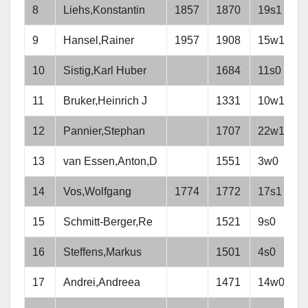
8
Liehs,Konstantin
1857
1870
19s1
9
Hansel,Rainer
1957
1908
15w1
10
Sistig,Karl Huber
1684
11s0
11
Bruker,Heinrich J
1331
10w1
12
Pannier,Stephan
1707
22w1
13
van Essen,Anton,D
1551
3w0
14
Vos,Wolfgang
1774
1772
17s1
15
Schmitt-Berger,Re
1521
9s0
16
Steffens,Markus
1501
4s0
17
Andrei,Andreea
1471
14w0