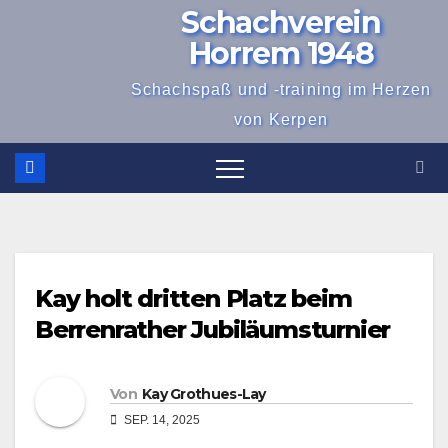
Schachverein
Zum
Inhalt
Horrem 1948
springen
Schachspaß und -training im Herzen
von Kerpen
Kay holt dritten Platz beim
Berrenrather Jubiläumsturnier
Von
Kay Grothues-Lay
SEP. 14, 2025