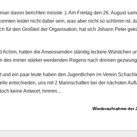
s man davon berichten müsste :). Am Freitag den 26. August sam
nnten leider nicht dabei sein, was aber nicht so schlimm ist, 
 für den Großteil der Organisation, hat sich Johann Peter g
d Achim, hatten die Anwessenden ständig leckere Würstchen un
gen des immer stärker werdenden Regens nach drinnen gezwung
elt und ein paar leute haben den Jugentlichen im Verein Schach
telle entschieden, uns mit 2 Mannschaften bei der nächsten Aufl
t. Noch keine Antwort, hmmm…
Wiederaufnahme der J