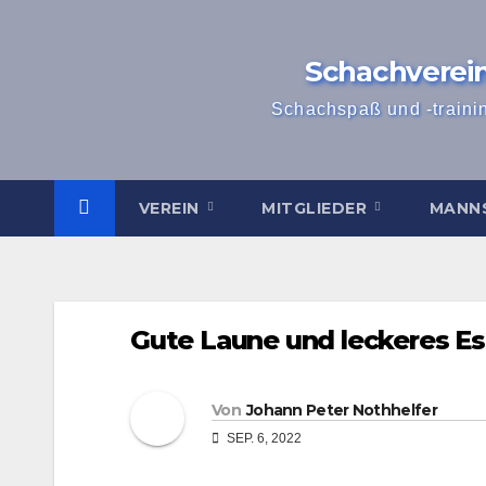
Zum
Inhalt
Schachverei
springen
Schachspaß und -traini
VEREIN
MITGLIEDER
MANN
Gute Laune und leckeres E
Von
Johann Peter Nothhelfer
SEP. 6, 2022