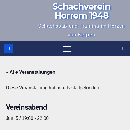
Schachverein
Zum
Inhalt
Horrem 1948
springen
Schachspaß und -training im Herzen
von Kerpen
« Alle Veranstaltungen
Diese Veranstaltung hat bereits stattgefunden.
Vereinsabend
Juni 5 / 19:00
-
22:00