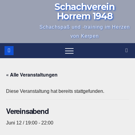
Schachverein
Zum
Inhalt
Horrem 1948
springen
Schachspaß und -training im Herzen
von Kerpen
« Alle Veranstaltungen
Diese Veranstaltung hat bereits stattgefunden.
Vereinsabend
Juni 12 / 19:00
-
22:00