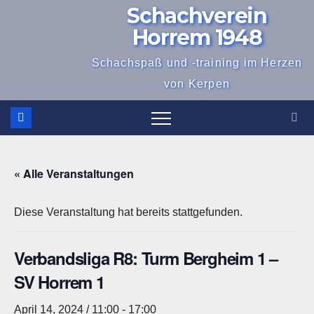
Schachverein
Zum
Inhalt
Horrem 1948
springen
Schachspaß und -training im Herzen
von Kerpen
« Alle Veranstaltungen
Diese Veranstaltung hat bereits stattgefunden.
Verbandsliga R8: Turm Bergheim 1 –
SV Horrem 1
April 14, 2024 / 11:00
-
17:00