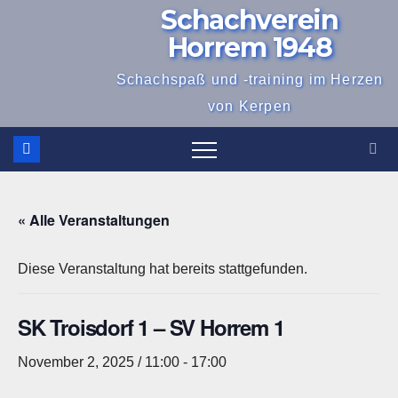
Schachverein
Zum
Inhalt
Horrem 1948
springen
Schachspaß und -training im Herzen
von Kerpen
« Alle Veranstaltungen
Diese Veranstaltung hat bereits stattgefunden.
SK Troisdorf 1 – SV Horrem 1
November 2, 2025 / 11:00
-
17:00