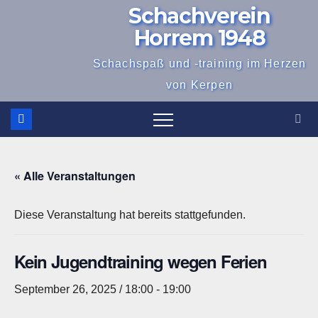
Schachverein
Zum
Inhalt
Horrem 1948
springen
Schachspaß und -training im Herzen
von Kerpen
« Alle Veranstaltungen
Diese Veranstaltung hat bereits stattgefunden.
Kein Jugendtraining wegen Ferien
September 26, 2025 / 18:00
-
19:00