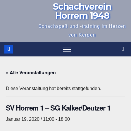
Schachverein
Zum
Inhalt
Horrem 1948
springen
Schachspaß und -training im Herzen
von Kerpen
« Alle Veranstaltungen
Diese Veranstaltung hat bereits stattgefunden.
SV Horrem 1 – SG Kalker/Deutzer 1
Januar 19, 2020 / 11:00
-
18:00