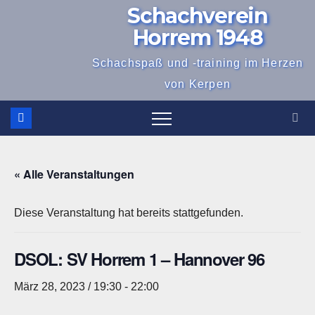
Schachverein
Zum
Inhalt
Horrem 1948
springen
Schachspaß und -training im Herzen
von Kerpen
« Alle Veranstaltungen
Diese Veranstaltung hat bereits stattgefunden.
DSOL: SV Horrem 1 – Hannover 96
März 28, 2023 / 19:30
-
22:00