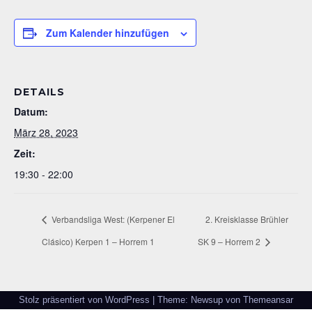
Zum Kalender hinzufügen
DETAILS
Datum:
März 28, 2023
Zeit:
19:30 - 22:00
Verbandsliga West: (Kerpener El
2. Kreisklasse Brühler
Clásico) Kerpen 1 – Horrem 1
SK 9 – Horrem 2
Stolz präsentiert von WordPress
|
Theme: Newsup von
Themeansar