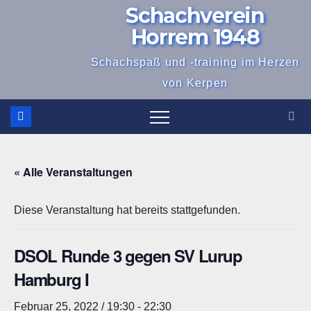
Schachverein
Zum
Inhalt
Horrem 1948
springen
Schachspaß und -training im Herzen
von Kerpen
« Alle Veranstaltungen
Diese Veranstaltung hat bereits stattgefunden.
DSOL Runde 3 gegen SV Lurup
Hamburg I
Februar 25, 2022 / 19:30
-
22:30