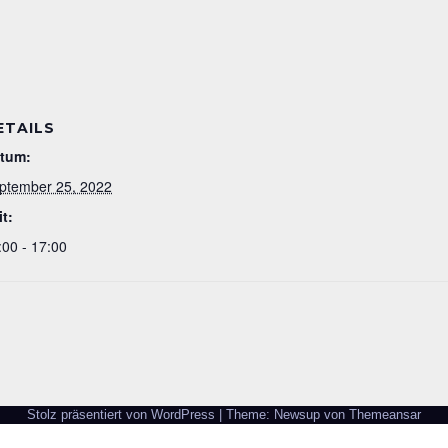
ETAILS
tum:
ptember 25, 2022
it:
:00 - 17:00
Stolz präsentiert von WordPress
|
Theme: Newsup von
Themeansar