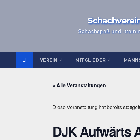
Zum
Inhalt
Schachverei
springen
Schachspaß und -traini
VEREIN
MITGLIEDER
MANN
« Alle Veranstaltungen
Diese Veranstaltung hat bereits stattge
DJK Aufwärts A