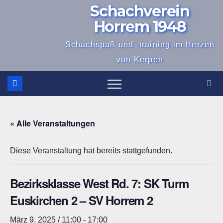
Schachverein
Zum
Inhalt
Horrem 1948
springen
Schachspaß und -training im Herzen
von Kerpen
« Alle Veranstaltungen
Diese Veranstaltung hat bereits stattgefunden.
Bezirksklasse West Rd. 7: SK Turm
Euskirchen 2 – SV Horrem 2
März 9, 2025 / 11:00
-
17:00