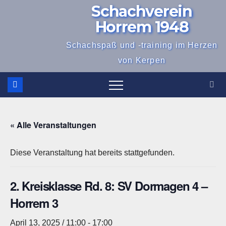
Schachverein
Zum
Inhalt
Horrem 1948
springen
Schachspaß und -training im Herzen
von Kerpen
« Alle Veranstaltungen
Diese Veranstaltung hat bereits stattgefunden.
2. Kreisklasse Rd. 8: SV Dormagen 4 –
Horrem 3
April 13, 2025 / 11:00
-
17:00