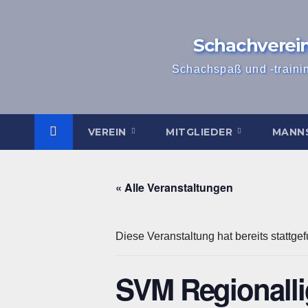
Zum
Inhalt
Schachverei
springen
Schachspaß und -traini
VEREIN
MITGLIEDER
MANN
« Alle Veranstaltungen
Diese Veranstaltung hat bereits stattge
SVM Regionalli